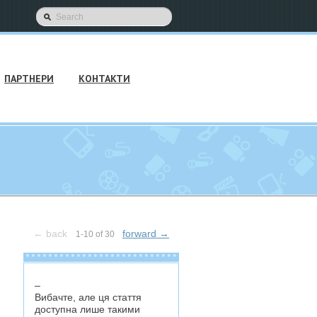
ПАРТНЕРИ
КОНТАКТИ
←
back
forward
→
1-10 of 30
–
Вибачте, але ця стаття
доступна лише такими