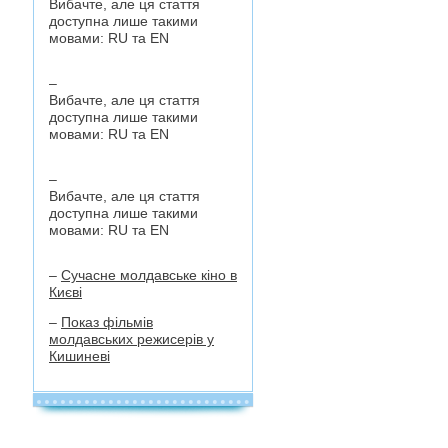
Вибачте, але ця стаття
доступна лише такими
мовами:
RU
та
EN
–
Вибачте, але ця стаття
доступна лише такими
мовами:
RU
та
EN
–
Вибачте, але ця стаття
доступна лише такими
мовами:
RU
та
EN
–
Сучасне молдавське кіно в
Києві
–
Показ фільмів
молдавських режисерів у
Кишиневі