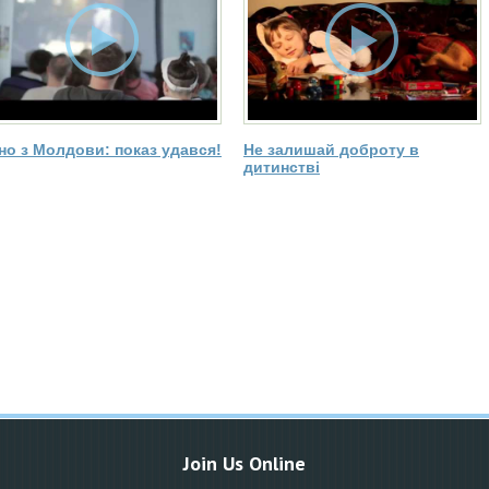
іно з Молдови: показ удався!
Не залишай доброту в
дитинстві
Join Us Online