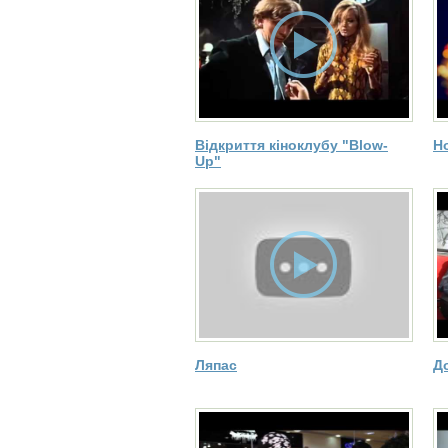
Відкриття кіноклубу "Blow-
Н
Up"
Ляпас
Д