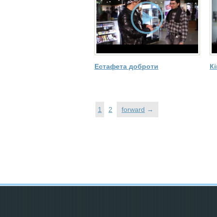
Естафета доброти
К
1
2
forward
→