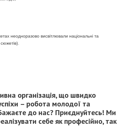
южетах неодноразово висвітлювали національні та
 сюжетів).
тивна організація, що швидко
 успіхи – робота молодої та
Бажаєте до нас? Приєднуйтесь! Ми
алізувати себе як професійно, так