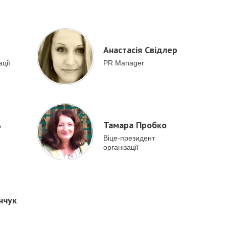
Анастасія Свідлер
ції
PR Manager
ь
Тамара Пробко
Віце-президент
організації
нчук