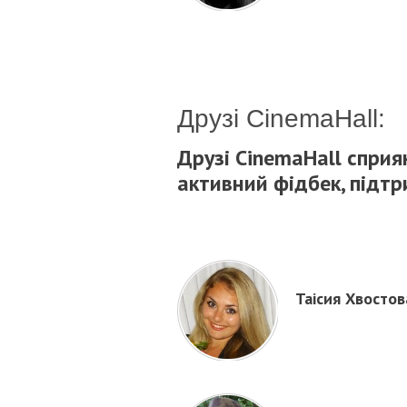
Друзі CinemaHall:
Друзі CinemaHall сприя
активний фідбек, підтр
Таісия Хвостов