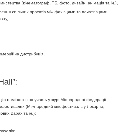
 мистецтва (кінематограф, ТБ, фото, дизайн, анімація та ін.),
рення спільних проектів між фахівцями та початківцями
віту,
,
комерційна дистрибуція.
all”:
ію номінантів на участь у журі Міжнародної федерації
інофестивалях (Міжнародний кінофестиваль у Локарно,
вих Варах та ін.);
заходів;