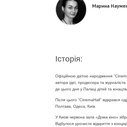
Марина Науме
Історія:
Офіційною датою народження “CinemaH
автора ідеї, продюсера та журналіста
де цього дня у Палаці дітей та юнацтв
Після цього “CinemaHall” відкрився одр
Полтава, Одеса, Київ.
У Києві червона зала «Дома кіно» зіб
Відбулося урочисте відкриття з конце