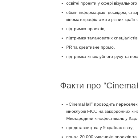
освітні проекти у сфері візуального
обмін інформацією, досвідом, ство
кінематографістами з різних країн с
підтримка проектів,
підтримка талановитих спеціалістів
PR та креативне промо,
підтримка кіноклубного руху та не
Факти про “CinemaH
«CinemaHall” проводить переселекц
кіноклубів FICC на закордонних к
Міжнародний кінофестиваль у Карло
представництва у 9 країнах світу;
понад 20,000 учасників проектів та 