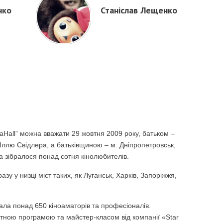
нко
Станіслав Лещенко
all” можна вважати 29 жовтня 2009 року, батьком –
 Іллю Свідлера, а батьківщиною – м. Дніпропетровськ,
а зібралося понад сотня кінолюбителів.
азу у низці міст таких, як Луганськ, Харків, Запоріжжя,
рала понад 650 кіноаматорів та професіоналів.
ртною програмою та майстер-класом від компанії «Star