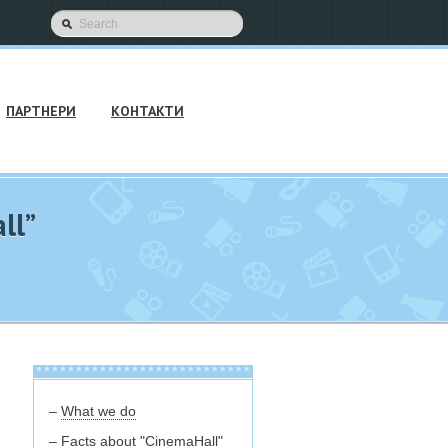
ПАРТНЕРИ
КОНТАКТИ
ll”
–
What we do
–
Facts about "CinemaHall"