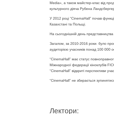
Media», а також майстер-клас від про
культурного діяча Рубена Ландсбергер
У 2012 році “CinemaHall” почав функці
Казахстані та Польщі.
На сьогоднішній день представництва “
Загалом, за 2010-2016 роки. було про
аудиторією учасників понад 100 000 ос
“CinemaHall” має статус повноправног
Міжнародної федерації кіноклубів FICC
“CinemaHall” відкриті перспективи уча
“CinemaHall” не збирається зупинятис
Лектори: