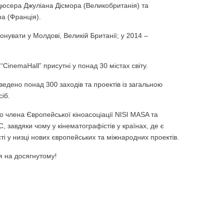
дюсера Джуліана Дісмора (Великобританія) та
а (Франція).
онувати у Молдові, Великій Британії; у 2014 –
CinemaHall” присутні у понад 30 містах світу.
ведено понад 300 заходів та проектів із загальною
іб.
о члена Європейської кіноасоціації NISI MASA та
, завдяки чому у кінематографістів у країнах, де є
сті у низці нових європейських та міжнародних проектів.
я на досягнутому!