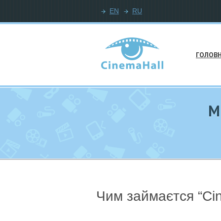
EN
RU
ГОЛОВ
М
Чим займаєтся “Cin