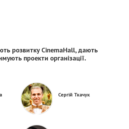
ють розвитку CinemaHall, дають
имують проекти організації.
а
Сергій Ткачук