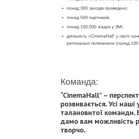
понад 300 заходів проведено;
понад 500 партнерів;
понад 100,000 згадок у ЗМІ;
діяльність «CinemaHall” у своїх с
регіональні телеканали (понад 100
Команда:
“CinemaHall” – перспек
розвивається. Усі наші
талановитої команди. 
дамо вам можливість ре
творчо.