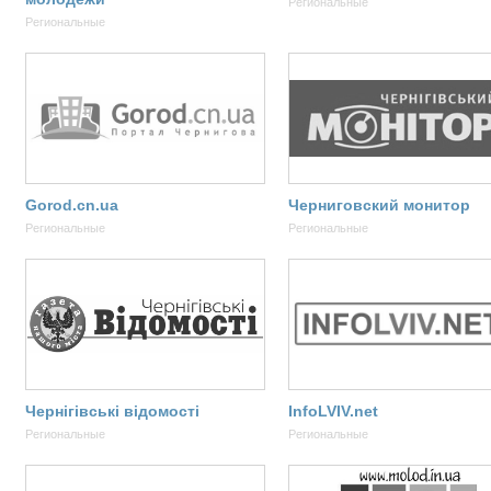
Региональные
Региональные
Gorod.cn.ua
Черниговский монитор
Региональные
Региональные
Чернігівські відомості
InfoLVIV.net
Региональные
Региональные