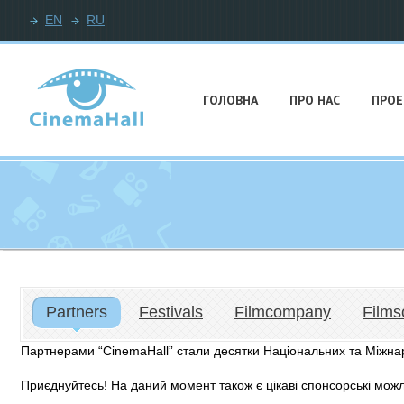
EN
RU
ГОЛОВНА
ПРО НАС
ПРОЕ
Partners
Festivals
Filmcompany
Films
Партнерами “CinemaHall” стали десятки Національних та Міжнар
Приєднуйтесь! На даний момент також є цікаві спонсорські можл