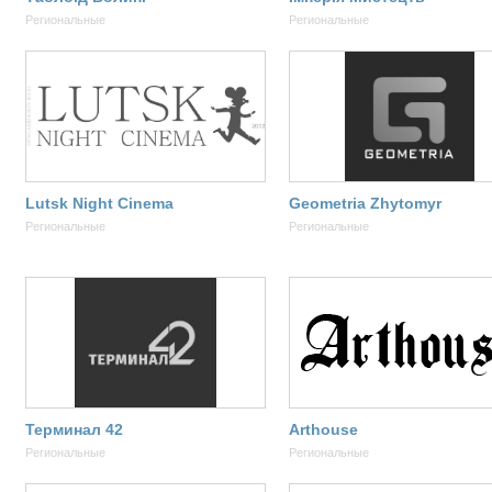
Региональные
Региональные
Lutsk Night Cinema
Geometria Zhytomyr
Региональные
Региональные
Терминал 42
Arthouse
Региональные
Региональные