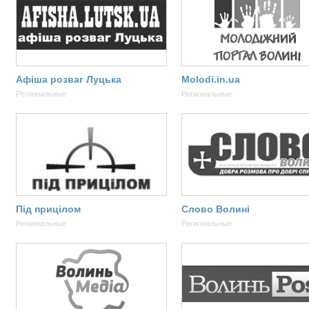
Афіша розваг Луцька
Molodi.in.ua
Региональные
Региональные
Під прицілом
Слово Волині
Региональные
Региональные