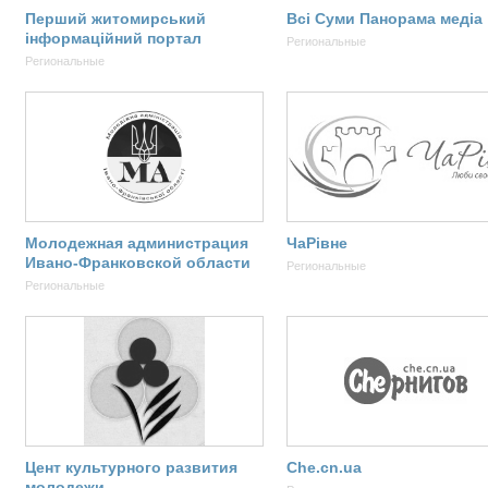
Перший житомирський
Всі Суми Панорама медіа
інформаційний портал
Региональные
Региональные
Молодежная администрация
ЧаРівне
Ивано-Франковской области
Региональные
Региональные
Цент культурного развития
Che.cn.ua
молодежи