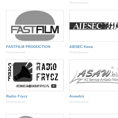
Региональные
FASTFILM PRODUCTION
AIESEC Киев
Региональные
Региональные
Radio Frycz
Asawbiz
Региональные
Региональные