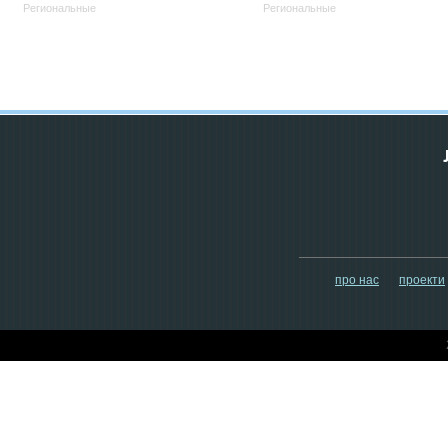
Региональные
Региональные
про нас
проекти