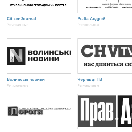
CitizenJournal
Рыба Андрей
Региональные
Региональные
Волинські новини
Чернівці.ТВ
Региональные
Региональные