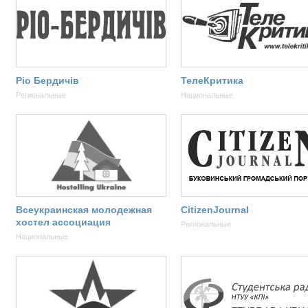
Ріо Бердичів
ТелеКритика
Региональные
Национальные
Всеукраинская молодежная
CitizenJournal
хостел ассоциация
Региональные
Национальные