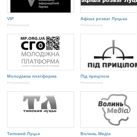
VIP
Афіша розваг Луцька
Региональные
Региональные
Молодіжна платформа
Під прицілом
Региональные
Региональные
Типовий Луцьк
Волинь Медіа