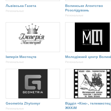
Львівська Газета
Волинське Агентство
Розслідувань
Региональные
Региональные
Імперія Мистецтв
Молодіжний центр Волин
Региональные
Региональные
Geometria Zhytomyr
Відділ «Кіно-, телемисте
ЖККіМ
Региональные