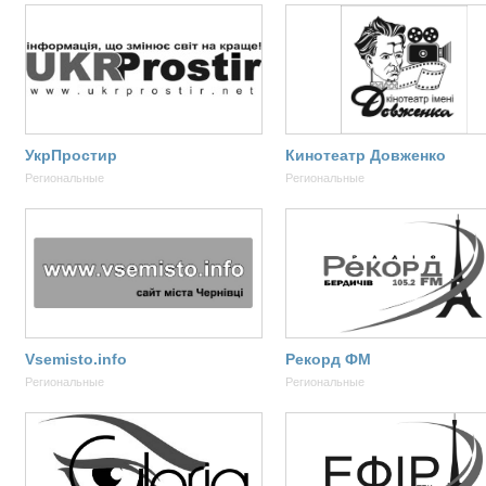
УкрПростир
Кинотеатр Довженко
Региональные
Региональные
Vsemisto.info
Рекорд ФМ
Региональные
Региональные