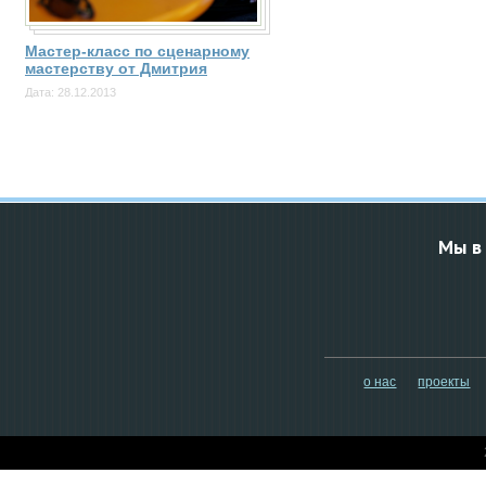
Мастер-класс по сценарному
мастерству от Дмитрия
Костроменко
Дата: 28.12.2013
Мы в
о нас
проекты