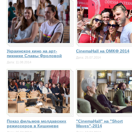
Украинское кино на арт-
CinemaHall на ОМКФ 2014
пикнике Славы Фроловой
Дата: 25.07.2014
Дата: 11.08.2014
Показ фильмов молдавских
"CinemaHall" на "Short
режиссеров в Кишиневе
Waves"-2014