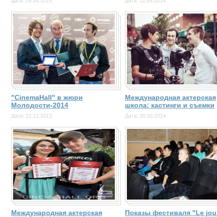
Дата: 26.04.2014
Дата: 12.04.2014
"CinemaHall" в жюри
Международная актерская
Молодости-2014
школа: кастинги и съемки
Дата: 22.12.2013
Дата: 20.10.2014
Международная актерская
Показы фестиваля "Le jour