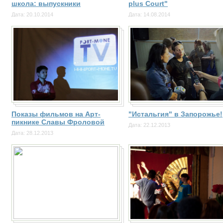
школа: выпускники
plus Court"
Дата: 20.10.2014
Дата: 14.08.2014
Показы фильмов на Арт-
"Истальгия" в Запорожье!
пикнике Славы Фроловой
Дата: 22.12.2013
Дата: 28.12.2013