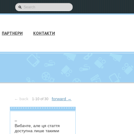
ПАРТНЕРИ
КОНТАКТИ
←
back
forward
→
1-10 of 30
–
Вибачте, але ця стаття
доступна лише такими