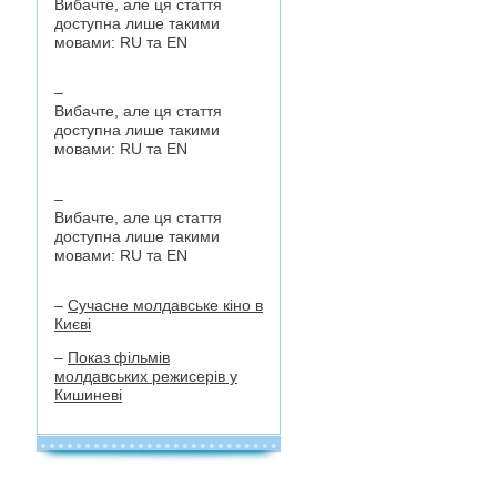
Вибачте, але ця стаття
доступна лише такими
мовами:
RU
та
EN
–
Вибачте, але ця стаття
доступна лише такими
мовами:
RU
та
EN
–
Вибачте, але ця стаття
доступна лише такими
мовами:
RU
та
EN
–
Сучасне молдавське кіно в
Києві
–
Показ фільмів
молдавських режисерів у
Кишиневі