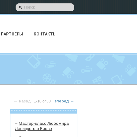
ПАРТНЕРЫ
КОНТАКТЫ
←
назад
вперед
→
1-10 of 30
–
Мастер-класс Любомира
Левицкого в Киеве