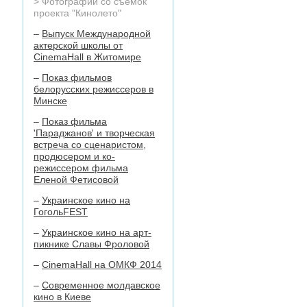
>
Фотографии со съемок
проекта "Кинолето"
–
Выпуск Международной
актерской школы от
CinemaHall в Житомире
–
Показ фильмов
белорусских режиссеров в
Минске
–
Показ фильма
'Параджанов' и творческая
встреча со сценаристом,
продюсером и ко-
режиссером фильма
Еленой Фетисовой
–
Украинское кино на
ГогольFEST
–
Украинское кино на арт-
пикнике Славы Фроловой
–
CinemaHall на ОМКФ 2014
–
Современное молдавское
кино в Киеве