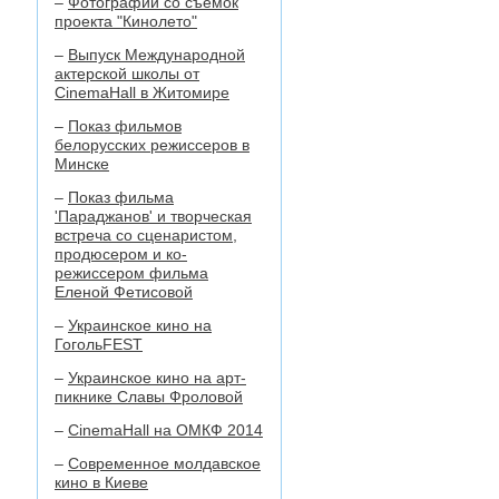
–
Фотографии со съемок
проекта "Кинолето"
–
Выпуск Международной
актерской школы от
CinemaHall в Житомире
–
Показ фильмов
белорусских режиссеров в
Минске
–
Показ фильма
'Параджанов' и творческая
встреча со сценаристом,
продюсером и ко-
режиссером фильма
Еленой Фетисовой
–
Украинское кино на
ГогольFEST
–
Украинское кино на арт-
пикнике Славы Фроловой
–
CinemaHall на ОМКФ 2014
–
Современное молдавское
кино в Киеве