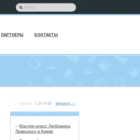
ПАРТНЕРЫ
КОНТАКТЫ
←
назад
вперед
→
1-10 of 30
–
Мастер-класс Любомира
Левицкого в Киеве