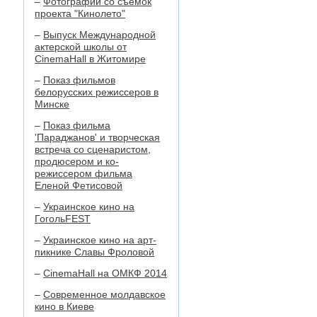
–
Фотографии со съемок
проекта "Кинолето"
–
Выпуск Международной
актерской школы от
CinemaHall в Житомире
–
Показ фильмов
белорусских режиссеров в
Минске
–
Показ фильма
'Параджанов' и творческая
встреча со сценаристом,
продюсером и ко-
режиссером фильма
Еленой Фетисовой
–
Украинское кино на
ГогольFEST
–
Украинское кино на арт-
пикнике Славы Фроловой
–
CinemaHall на ОМКФ 2014
–
Современное молдавское
кино в Киеве