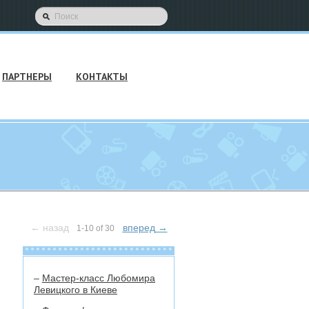
ПАРТНЕРЫ
КОНТАКТЫ
←
назад
вперед
→
1-10 of 30
–
Мастер-класс Любомира
Левицкого в Киеве